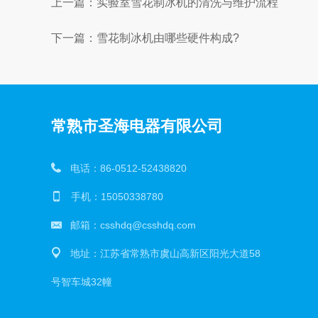
上一篇：
实验室雪花制冰机的清洗与维护流程
下一篇：
雪花制冰机由哪些硬件构成?
常熟市圣海电器有限公司
电话：86-0512-52438820
手机：15050338780
邮箱：csshdq@csshdq.com
地址：江苏省常熟市虞山高新区阳光大道58
号智车城32幢