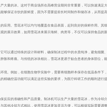
生产大量的冰。这对于商业场所在高峰营业期间非常重要，可以快速满足
也能够保证冷饮的新鲜度，因为不需要提前长时间制作和储存冰，从而提
应用。雪花冰可以均匀地覆盖在食品表面，起到良好的保鲜作用。其细
美观的展示效果，如用雪花冰来展示海鲜、肉类等，不仅可以保持食品的
可以通过特殊的设计和材料，确保制冰过程中的水质纯净，避免细菌、
轻肿胀和疼痛。与传统的冰块相比，雪花冰更易于贴合患者的身体部位，
境。例如，在细胞生物学实验中，需要将细胞样本保存在低温条件下，
机的精确控温功能可以满足这些实验的要求，为医疗科研工作的顺利进行
反应的准确性和产品质量。制冰机可以生产大量的雪花冰，作为冷却介
，与其他冷却方式相比，使用雪花冰更加灵活方便，可以根据实际需要调