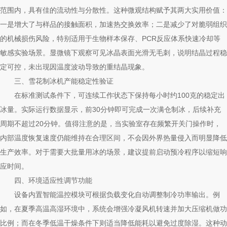
范围内，具有佳的流动性与分散性。这种微观结构赋予其两大实用价值：
一是增大了与样品的接触面积，加速热交换效率；二是减少了对脆弱组织
的机械损伤风险，特别适用于生物样本保存、PCR反应体系快速冷却等
敏感实验场景。显微镜下观察可见冰晶表面光滑无毛刺，说明结晶过程稳
定可控，未出现因温度波动导致的重结晶现象。
三、雪花制冰机产能稳定性验证
在标准测试条件下，可连续工作状态下保持每小时约100克的稳定出
冰量。实际运行数据显示，前30分钟即可完成一次满仓制冰，后续补充
周期不超过20分钟。值得注意的是，当实验室存在频繁开关门操作时，
内部温度恢复速度仍能维持在合理区间，不会因外界热量侵入而明显降低
生产效率。对于需要大批量用冰的场景，建议提前启动预冷程序以缩短响
应时间。
四、环境适应性调节功能
设备内置智能温控模块可根据负载变化自动调整制冷功率输出。例
如，在夏季高温高湿环境中，系统会增强冷凝风机转速并加大压缩机做功
比例；而在冬季低温干燥条件下则适当降低能耗以避免过度除湿。这种动