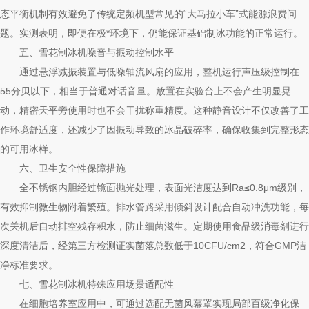
态平衡机制有效避免了传统定频机型常见的“大马拉小车”式能源浪费问
题。实测表明，即便在极*环境下，仍能保证基础制冰功能的正常运行。
五、雪花制冰机噪音与振动控制水平
通过悬浮减振装置与低噪轴流风扇的应用，整机运行声压级控制在
55分贝以下，相当于普通对话音量。放置在实验台上不会产生明显晃
动，精密天平旁使用时也不会干扰称重精度。这种静音设计不仅改善了工
作环境舒适度，还减少了因振动导致的冰晶破碎率，确保收集到完整形态
的可用冰样。
六、卫生安全性保障措施
全不锈钢内胆经过镜面抛光处理，表面光洁度达到Ra≤0.8μm级别，
有效抑制微生物附着繁殖。排水管路采用倾斜设计配合自动冲洗功能，每
次关机后自动排空残存积水，防止细菌滋生。定期使用食品级消毒剂进行
深度清洁后，经第三方检测证实菌落总数低于10CFU/cm2，符合GMP洁
净标准要求。
七、雪花制冰机特殊应用场景适配性
在细胞培养室应用中，可通过选配无菌风幕罩实现局部百级净化保