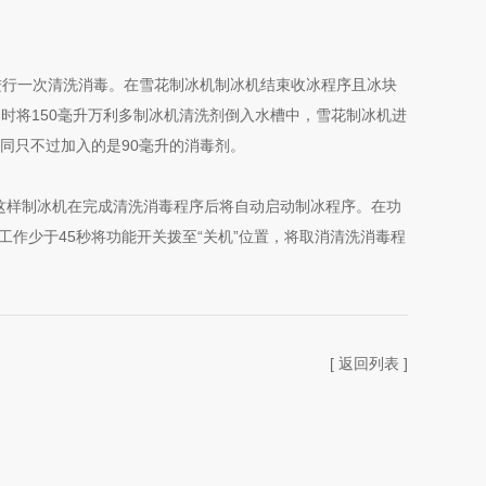
进行一次清洗消毒。在雪花制冰机制冰机结束收冰程序且冰块
发器时将150毫升万利多制冰机清洗剂倒入水槽中，雪花制冰机进
相同只不过加入的是90毫升的消毒剂。
，这样制冰机在完成清洗消毒程序后将自动启动制冰程序。在功
作少于45秒将功能开关拨至“关机”位置，将取消清洗消毒程
[ 返回列表 ]