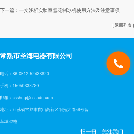
下一篇：
一文浅析实验室雪花制冰机使用方法及注意事项
[ 返回列表 ]
常熟市圣海电器有限公司
电话：86-0512-52438820
手机：15050338780
邮箱：csshdq@csshdq.com
地址：江苏省常熟市虞山高新区阳光大道58号智
车城32幢
扫一扫，关注我们