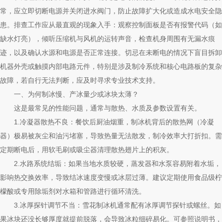
常，应立即切断电源并关闭进水阀门，防止故障扩大化或造成水电安全隐
患。排查工作应从最直观的现象入手：观察控制面板是否有报警代码（如
缺水灯亮），倾听压缩机与风机的运转声音，检查机身周围有无漏水痕
迹，以及确认水源和电源是否正常连接。切忌在未断电的情况下盲目拆卸
机器外壳或触摸内部电路元件，特别是涉及制冷系统和核心电路板的复杂
故障，若自行无法判断，应及时寻求专业技术支持。
一、为何制冰慢、产冰量少或冰块太薄？
这是最常见的性能问题，通常与散热、水质及参数设置有关。
1.冷凝器散热不良：餐饮后厨油烟重，制冰机背后的散热网（冷凝
器）极易被灰尘和油污堵塞，导致热量无法散发，制冷效率大打折扣。需
定期断电后，用软毛刷或吸尘器清理散热翅片上的积灰。
2.水路系统结垢：如果当地水质较硬，蒸发器和水泵容易附着水垢，
影响热交换效率，导致结冰速度变慢或冰层过薄。建议定期使用食品级柠
檬酸或专用除垢剂对水箱和管路进行循环清洗。
3.冰厚探针调节不当：雪花制冰机通常配有冰厚调节探针或螺丝。如
果冰块还没长够厚度就提前脱落，会导致冰粒细碎易化。可参照说明书，