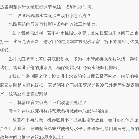
适当调整探针灵敏度或调节螺丝，增加制冰时间。
二、设备出现漏水或无法自动补水怎么办？
水路系统的异常直接影响设备的连续工作能力。
1.进水管路与滤网：若不补水且报缺水警，首先检查自来水阀门是否
打开，水压是否正常。进水口的过滤网常被泥沙堵塞，拆下冲洗即可恢复
畅通。
2.排水口堵塞：若机身底部积水，多为排水管或接水盘被冰渣、杂物
堵住。需疏通底部的排水孔，确保化霜水和冷凝水能顺利排出。
3.接口与密封圈老化：检查进出水管的接口螺母是否松动，内部的橡
胶密封圈是否老化破损。若是储冰仓门封条变形导致冷气外泄产生凝露滴
水，也需及时更换密封条。
三、机器噪音大或完全不启动怎么处理？
异常的声响或死机往往预示着机械或电气部件的隐患。
1.放置不平与共振：机器底脚不平或紧贴墙壁放置，会引起机体共振
产生巨大噪音。需调整底脚螺丝使机身水平，并确保机器四周留有足够的
散热空间（通常建议15厘米以上）。