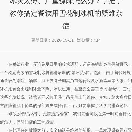
冰块太薄、产量骤降怎么办？手把手
教你搞定餐饮用雪花制冰机的疑难杂
症
更新日期：2026-05-11 浏览量：414
在餐饮行业，无论是夏日里的冷饮调配，还是海鲜刺身的保鲜展示，
一台稳定高效的雪花制冰机都是后厨的“幕后英雄”。然而，由于餐饮环境
通常较为潮湿、油腻，加上设备长期高负荷运转以及水质差异等因素，制
冰机难免会出现制冰量下降、冰块过薄、甚至完全罢工等“小情绪”。面对
这些突发状况，经营者不必急于呼叫昂贵的上门维修。其实，绝大多数日
常故障都源于简单的保养缺失或操作不当，只要掌握了科学的排查逻辑
——即“先外部后内部、先清洁后检修”，我们完全可以在第一时间自行化
解危机，保障门店的正常运营。
在处理任何故障之前，安全确认是绝对的前提。一旦发现设备运行异