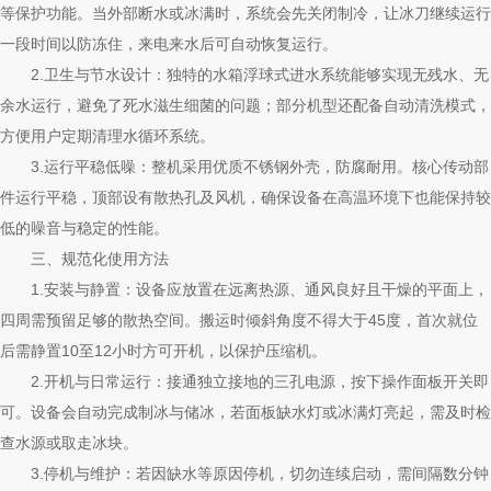
等保护功能。当外部断水或冰满时，系统会先关闭制冷，让冰刀继续运行
一段时间以防冻住，来电来水后可自动恢复运行。
2.卫生与节水设计：独特的水箱浮球式进水系统能够实现无残水、无
余水运行，避免了死水滋生细菌的问题；部分机型还配备自动清洗模式，
方便用户定期清理水循环系统。
3.运行平稳低噪：整机采用优质不锈钢外壳，防腐耐用。核心传动部
件运行平稳，顶部设有散热孔及风机，确保设备在高温环境下也能保持较
低的噪音与稳定的性能。
三、规范化使用方法
1.安装与静置：设备应放置在远离热源、通风良好且干燥的平面上，
四周需预留足够的散热空间。搬运时倾斜角度不得大于45度，首次就位
后需静置10至12小时方可开机，以保护压缩机。
2.开机与日常运行：接通独立接地的三孔电源，按下操作面板开关即
可。设备会自动完成制冰与储冰，若面板缺水灯或冰满灯亮起，需及时检
查水源或取走冰块。
3.停机与维护：若因缺水等原因停机，切勿连续启动，需间隔数分钟