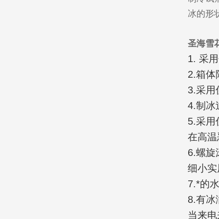
冰的形
圣海雪
1. 
2.箱
3.采
4.制
5.采
在高温
6
.螺
细小实
7.*
8.有
当来电