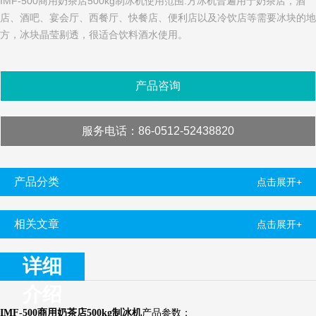
IMF-500商用奶茶店500kg制冰机使用范围:方冰机普遍用于奶茶店，酒
店、酒吧、宴会厅、西餐厅、快餐店、便利店以及冷饮店等需要冰块的地
方，冰块晶莹剔透，很适合饮料酒水使用。
产品咨询
服务电话
：86-0512-52438820
产品分类
点击展开+
相关文章
点击展开+
详细
介绍
IMF-500
商用奶茶店500kg制冰机
产品参数：