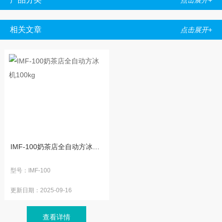
点击展开+
相关文章
点击展开+
IMF-100奶茶店全自动方冰机100kg
型号：
IMF-100
更新日期：
2025-09-16
查看详情